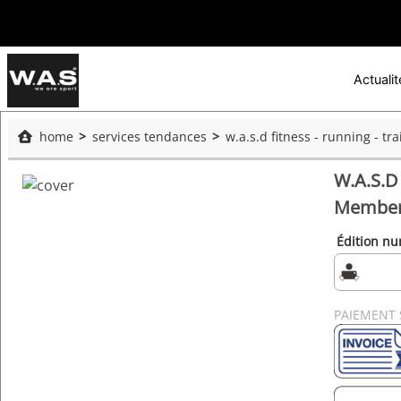
Actualit
home
services tendances
w.a.s.d fitness - running - t
W.A.S.D 
Member
Édition n
PAIEMENT 