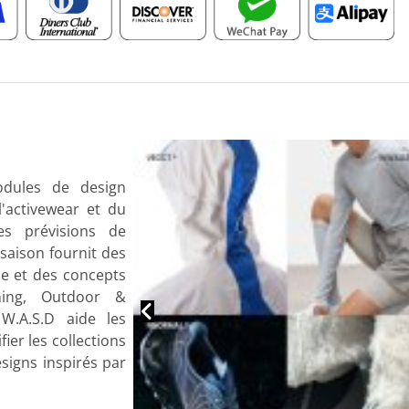
dules de design
'activewear et du
es prévisions de
saison fournit des
ce et des concepts
ning, Outdoor &
W.A.S.D aide les
fier les collections
signs inspirés par