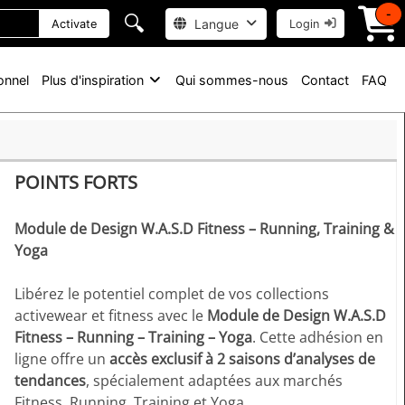
-
🔍
Langue
Activate
Login
onnel
Plus d'inspiration
Qui sommes-nous
Contact
FAQ
POINTS FORTS
Module de Design W.A.S.D Fitness – Running, Training &
Yoga
Libérez le potentiel complet de vos collections
activewear et fitness avec le
Module de Design W.A.S.D
Fitness – Running – Training – Yoga
. Cette adhésion en
ligne offre un
accès exclusif à 2 saisons d’analyses de
tendances
, spécialement adaptées aux marchés
Fitness, Running, Training et Yoga.