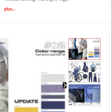
plus...
Fonctionnalités & Avantages :
- Développement de tendances ciblé :
Les thèmes
sélectionnés du
W.A.S.C Color Forecast
sont affinés
pour chaque segment.
- Palettes de couleurs améliorées :
Des palettes mises à
jour offrent
plus d’options de design
pour les
collections saisonnières.
- Assets téléchargeables & Innovations :
Inclut
graphismes, ressources digitales et innovations textiles
pour rester à la pointe.
- Outils créatifs :
Pages créatives avec
silhouettes, flat
drawings et points clés
pour des solutions design
prêtes à l’emploi.
- Bibliothèque d’inspiration :
Plus de
50 doubles pages
d’inspiration soigneusement sélectionnée pour le
développement des concepts.