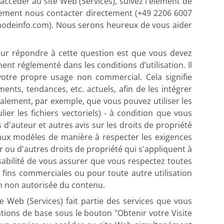
accéder au site Web (Services), suivez l'élément de
lement nous contacter directement (+49 2206 6007
modeinfo.com). Nous serons heureux de vous aider
ur répondre à cette question est que vous devez
ent réglementé dans les conditions d’utilisation. Il
votre propre usage non commercial. Cela signifie
nts, tendances, etc. actuels, afin de les intégrer
également, par exemple, que vous pouvez utiliser les
r les fichiers vectoriels) - à condition que vous
 d'auteur et autres avis sur les droits de propriété
 aux modèles de manière à respecter les exigences
eur ou d'autres droits de propriété qui s'appliquent à
abilité de vous assurer que vous respectez toutes
 fins commerciales ou pour toute autre utilisation
on non autorisée du contenu.
 Web (Services) fait partie des services que vous
tions de base sous le bouton "Obtenir votre Visite