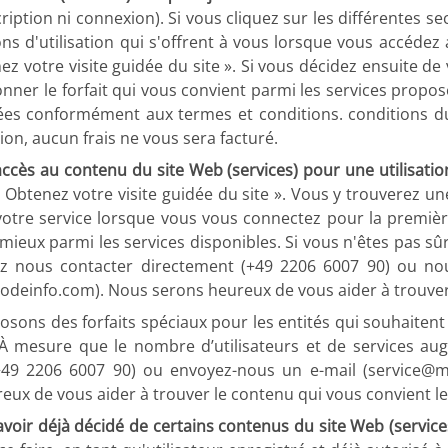
ription ni connexion). Si vous cliquez sur les différentes 
ons d'utilisation qui s'offrent à vous lorsque vous accéde
 votre visite guidée du site ». Si vous décidez ensuite de 
ner le forfait qui vous convient parmi les services proposé
tées conformément aux termes et conditions. conditions du c
ion, aucun frais ne vous sera facturé.
accès au contenu du site Web (services) pour une utilisatio
Obtenez votre visite guidée du site ». Vous y trouverez un
s votre service lorsque vous vous connectez pour la premiè
e mieux parmi les services disponibles. Si vous n'êtes pas sû
ez nous contacter directement (+49 2206 6007 90) ou n
deinfo.com). Nous serons heureux de vous aider à trouver 
ons des forfaits spéciaux pour les entités qui souhaitent 
 À mesure que le nombre d’utilisateurs et de services a
 (+49 2206 6007 90) ou envoyez-nous un e-mail (service
x de vous aider à trouver le contenu qui vous convient le
avoir déjà décidé de certains contenus du site Web (service