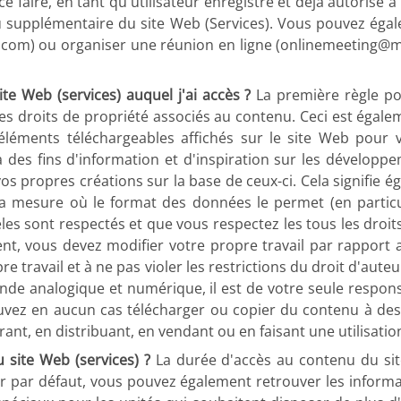
aire, en tant qu'utilisateur enregistré et déjà autorisé à 
supplémentaire du site Web (Services). Vous pouvez éga
.com) ou organiser une réunion en ligne (onlinemeeting@
ite Web (services) auquel j'ai accès ?
La première règle po
es droits de propriété associés au contenu. Ceci est égalem
éléments téléchargeables affichés sur le site Web pour 
es fins d'information et d'inspiration sur les développeme
os propres créations sur la base de ceux-ci. Cela signifie 
 mesure où le format des données le permet (en particulie
es sont respectés et que vous respectez les tous les droits
uent, vous devez modifier votre propre travail par rapport
re travail et à ne pas violer les restrictions du droit d'aut
de analogique et numérique, il est de votre seule respons
ouvez en aucun cas télécharger ou copier du contenu à des
rant, en distribuant, en vendant ou en faisant une utilisati
site Web (services) ?
La durée d'accès au contenu du site
ier par défaut, vous pouvez également retrouver les informa