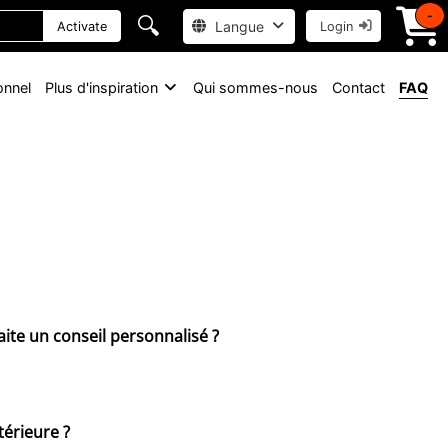
-
🔍
Langue
Activate
Login
onnel
Plus d'inspiration
Qui sommes-nous
Contact
FAQ
aite un conseil personnalisé ?
térieure ?