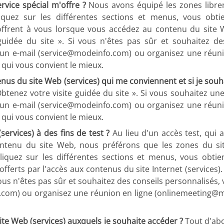
rvice spécial m'offre ?
Nous avons équipé les zones librem
iquez sur les différentes sections et menus, vous obti
 s'offrent à vous lorsque vous accédez au contenu du site
idée du site ». Si vous n'êtes pas sûr et souhaitez des
 un e-mail (service@modeinfo.com) ou organisez une réun
qui vous convient le mieux.
tenus du site Web (services) qui me conviennent et si je souh
enez votre visite guidée du site ». Si vous souhaitez une
 un e-mail (service@modeinfo.com) ou organisez une réun
qui vous convient le mieux.
services) à des fins de test ?
Au lieu d'un accès test, qui 
contenu du site Web, nous préférons que les zones du sit
liquez sur les différentes sections et menus, vous obti
. offerts par l'accès aux contenus du site Internet (servic
vous n'êtes pas sûr et souhaitez des conseils personnalisés
.com) ou organisez une réunion en ligne (onlinemeeting@
ite Web (services) auxquels je souhaite accéder ?
Tout d'abo